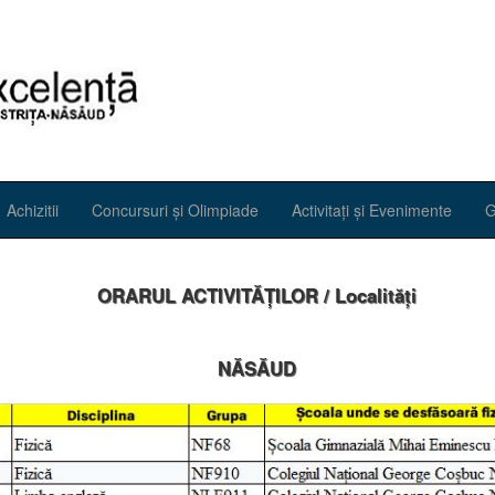
Achizitii
Concursuri și Olimpiade
Activitați și Evenimente
G
ORARUL ACTIVITĂȚILOR / Localități
NĂSĂUD