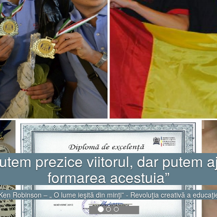
e dintre noi are capacităţi creativ
ocarea este ca aceste capacităţi s
ate. O cultură a creativităţii trebu
implice pe toţi.”
(Ken Robinson – „ O lume ieşită din minţi”)