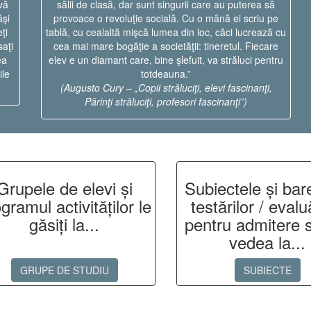
vă
sălii de clasă, dar sunt singurii care au puterea să
ăşi
provoace o revoluţie socială. Cu o mână ei scriu pe
ţi
tablă, cu cealaltă mişcă lumea din loc, căci lucrează cu
saţi
cea mai mare bogăţie a societăţii: tineretul. Fiecare
ea
elev e un diamant care, bine şlefuit, va străluci pentru
ile
totdeauna.”
(Augusto Cury – „Copii străluciţi, elevi fascinanţi,
Părinţi străluciţi, profesori fascinanţi”)
Grupele de elevi și
Subiectele și ba
gramul activităților le
testărilor / evalu
găsiți la...
pentru admitere 
vedea la...
GRUPE DE STUDIU
SUBIECTE