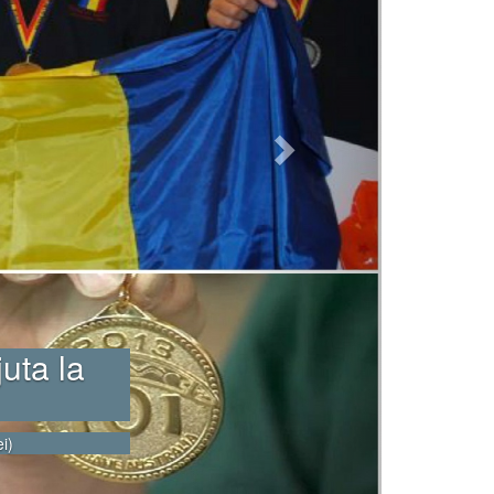
e uriaşe.
ă fie
ie să ne