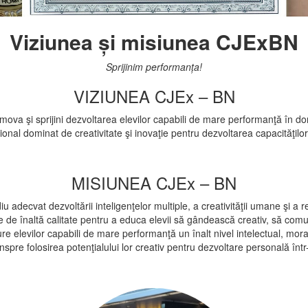
Viziunea și misiunea CJExBN
Sprijinim performanța!
VIZIUNEA CJEx – BN
mova şi sprijini dezvoltarea elevilor capabili de mare performanţă în do
nal dominat de creativitate şi inovaţie pentru dezvoltarea capacităţilor
MISIUNEA CJEx – BN
 adecvat dezvoltării inteligenţelor multiple, a creativităţii umane şi a re
de înaltă calitate pentru a educa elevii să gândească creativ, să comuni
re elevilor capabili de mare performanţă un înalt nivel intelectual, moral 
nspre folosirea potenţialului lor creativ pentru dezvoltare personală într