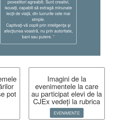
povestitori agreabili. Sunt creativi,
iscusiţi, capabili să extragă minunate
lecţii de viaţă, din lucrurile cele mai
simple.
Captivaţi-vă copiii prin inteligenţa şi
afecţiunea voastră, nu prin autoritate,
bani sau putere. ”
remele
Imagini de la
ărilor
evenimentele la care
se pot
au participat elevi de la
CJEx vedeți la rubrica
EVENIMENTE