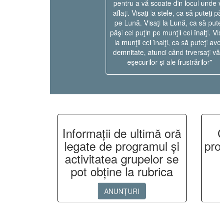
pentru a vă scoate din locul unde 
aflaţi. Visaţi la stele, ca să puteţi p
pe Lună. Visaţi la Lună, ca să pute
păşi cel puţin pe munţii cei înalţi. Vi
la munţii cei înalţi, ca să puteţi av
demnitate, atunci când trversaţi vă
eşecurilor şi ale frustrărilor”
Informații de ultimă oră
legate de programul și
pro
activitatea grupelor se
pot obține la rubrica
ANUNȚURI