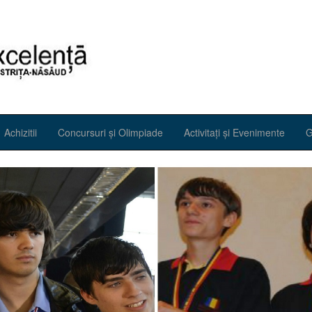
Achizitii
Concursuri și Olimpiade
Activitați și Evenimente
G