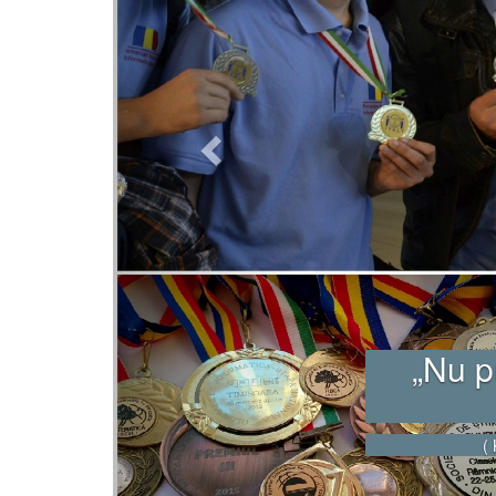
„ Fiecar
Prov
dezvolt