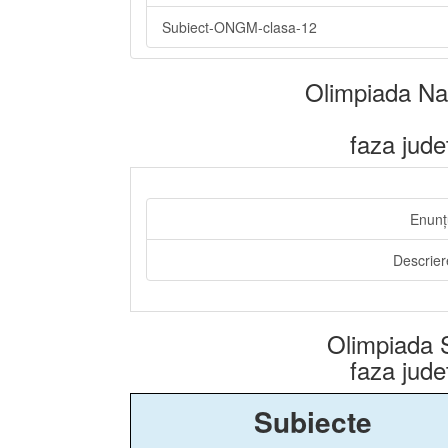
Subiect-ONGM-clasa-12
Olimpiada Naț
faza jud
Enunțu
Descriere
Olimpiada 
faza jud
Subiecte